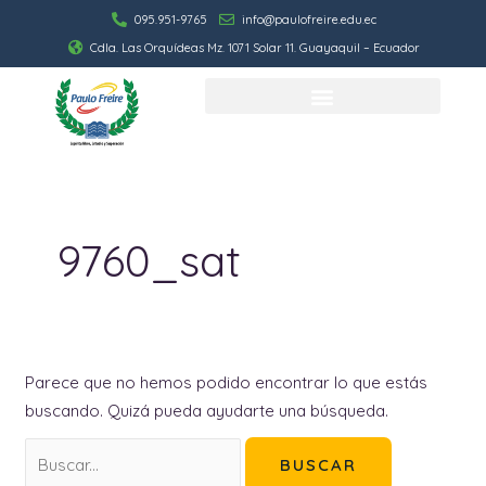
Ir
095.951-9765
info@paulofreire.edu.ec
al
Cdla. Las Orquídeas Mz. 1071 Solar 11. Guayaquil – Ecuador
contenido
Buscar
por:
9760_sat
Parece que no hemos podido encontrar lo que estás
buscando. Quizá pueda ayudarte una búsqueda.