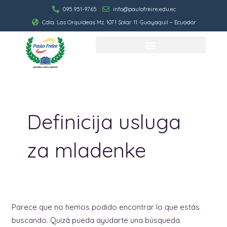
Ir
095.951-9765
info@paulofreire.edu.ec
al
Cdla. Las Orquídeas Mz. 1071 Solar 11. Guayaquil – Ecuador
contenido
Buscar
por:
Definicija usluga
za mladenke
Parece que no hemos podido encontrar lo que estás
buscando. Quizá pueda ayudarte una búsqueda.