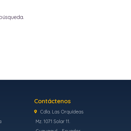
 búsqueda.
Contáctenos
Cdla. Las Orquídeas
a
Mz. 1071 Solar 11.