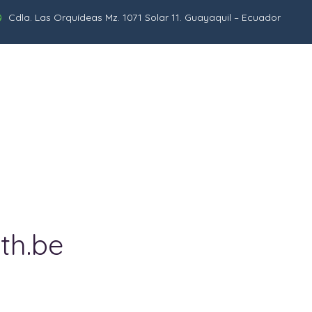
Cdla. Las Orquídeas Mz. 1071 Solar 11. Guayaquil – Ecuador
La Institución
Niveles
Académico
Comu
th.be