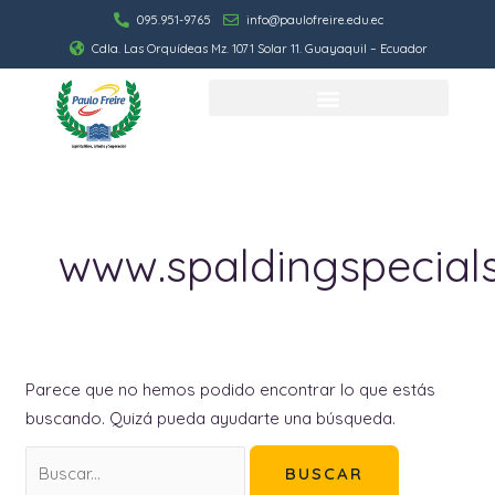
Ir
095.951-9765
info@paulofreire.edu.ec
al
Cdla. Las Orquídeas Mz. 1071 Solar 11. Guayaquil – Ecuador
contenido
Buscar
por:
www.spaldingspecials
Parece que no hemos podido encontrar lo que estás
buscando. Quizá pueda ayudarte una búsqueda.