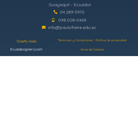
Guayaquil – Ecuador
04.289-5910
098.008-0469
info@paulofreire.edu.ec
Términos y Condiciones
Política de privacidad
Diseño Web
Ecuadesigners.com
Aviso de Cookies